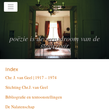
Home
poëzie is de wensdroom van de
stotteraar
Index
Chr. J. van Geel | 1917 – 1974
Stichting Chr.J. van Geel
Bibliografie en tentoonstellingen
De Nalatenschap